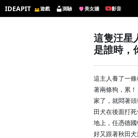
IDEAPIT
遊戲
測驗
美女牆
影音
這隻汪星
是誰時，
這主人養了一條
著兩條狗，累！
家了，就悶著頭
田犬在後面打死
地上，任憑德國
好又跟著秋田犬