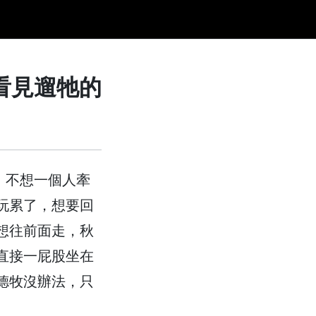
看見遛牠的
，不想一個人牽
玩累了，想要回
想往前面走，秋
直接一屁股坐在
德牧沒辦法，只