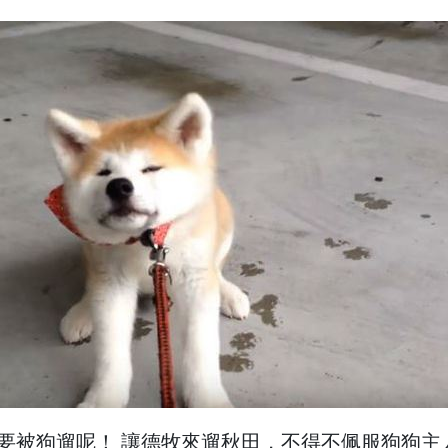
要被狗遛呢！ 讓德牧來遛秋田，不得不佩服狗狗主