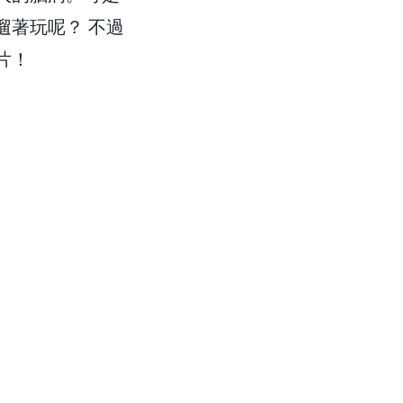
遛著玩呢？ 不過
片！