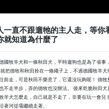
人一直不跟遛牠的主人走，等你
你就知道為什麼了
德國牧羊犬和一條秋田犬，平時遛狗也是為了省事
 就把德牧和秋田拴在一條繩子上，不過德國牧羊犬
往前走，可是秋田不樂意了，它還沒玩夠呢！ 德牧
也不走半步，弄的德牧也沒辦法。 後來乾脆秋田犬
牧羊犬怎麼走，自己就是不走了，非要在玩一會兒 
沿著河堤壩繼續走著。