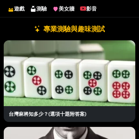
遊戲
測驗
美女牆
影音
專業測驗與趣味測試
台灣麻將知多少？(選項十題附答案)