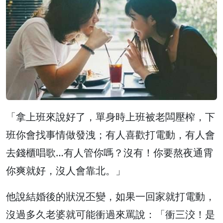
「拿上班來說好了，單身時上班被老闆壓榨，下
班你會找事情做發洩；有人喜歡打電動，有人會
去錢櫃唱歌…有人管你嗎？沒有！你要熬夜通霄
你爽就好，沒人會靠北。」
他說結婚後的狀況丕變，如果一回家就打電動，
沒過多久老婆就可能衝過來罵說：「衝三洨！是